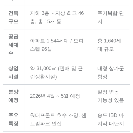
건축
지하 3층 ~ 지상 최고 46
주거복합 단
규모
층, 총 15개 동
지
공급
아파트 1,544세대 / 오피
총 1,640세
세대
스텔 96실
대 규모
수
상업
약 31,000㎡ (판매 및 근
대형 상가군
시설
린생활시설)
형성
분양
일정 변동
2026년 4월 ~ 5월 예정
예정
가능성 있음
주요
워터프론트 호수 조망, 센
송도 IBD 마
특징
트럴파크 인접
지막 대단지