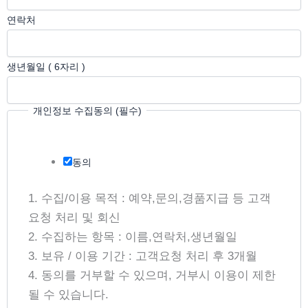
연락처
수
생년월일 ( 6자리 )
집
동
개인정보 수집동의 (필수)
의
생
동의
년
월
1. 수집/이용 목적 : 예약,문의,경품지급 등 고객
일
요청 처리 및 회신
개
2. 수집하는 항목 : 이름,연락처,생년월일
인
3. 보유 / 이용 기간 : 고객요청 처리 후 3개월
정
4. 동의를 거부할 수 있으며, 거부시 이용이 제한
보
될 수 있습니다.