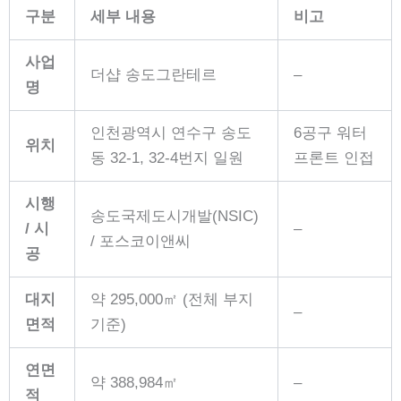
구분
세부 내용
비고
사업
더샵 송도그란테르
–
명
인천광역시 연수구 송도
6공구 워터
위치
동 32-1, 32-4번지 일원
프론트 인접
시행
송도국제도시개발(NSIC)
/ 시
–
/ 포스코이앤씨
공
대지
약 295,000㎡ (전체 부지
–
면적
기준)
연면
약 388,984㎡
–
적