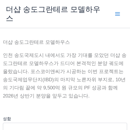
콘
더샵 송도그란테르 모델하우
텐
스
츠
로
건
더샵 송도그란테르 모델하우스
너
뛰
인천 송도국제도시 내에서도 가장 기대를 모았던 더샵 송
기
도그란테르 모델하우스가 드디어 본격적인 분양 궤도에
올랐습니다. 포스코이앤씨가 시공하는 이번 프로젝트는
송도국제업무단지(IBD)의 마지막 노른자위 부지로, 10년
의 기다림 끝에 약 9,500억 원 규모의 PF 성공과 함께
2026년 상반기 분양을 앞두고 있습니다.
성함